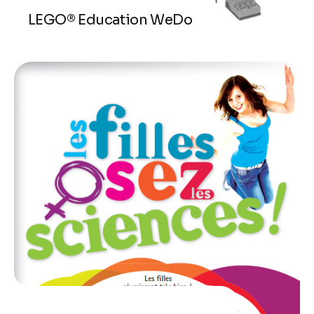
LEGO® Education WeDo