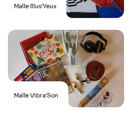
Malle Illus’Yeux
Malle Vibra’Son