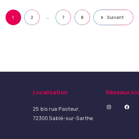
…
1
2
7
8
Suivant
Localisation
Réseaux so
Instagram
Facebook
25 bis rue Pasteur,
72300 Sablé-sur-Sarthe