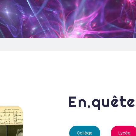
En.quête
Collège
Lycée