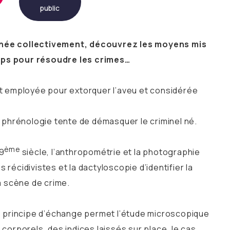
public
née collectivement, découvrez les moyens mis
ps pour résoudre les crimes…
st employée pour extorquer l’aveu et considérée
a phrénologie tente de démasquer le criminel né.
ème
19
siècle, l’anthropométrie et la photographie
récidivistes et la dactyloscopie d’identifier la
a scène de crime.
le principe d’échange permet l’étude microscopique
corporels, des indices laissés sur place, le cas