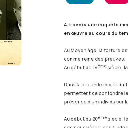
A travers une enquête me
en œuvre au cours du tem
Au Moyen âge, la torture e
comme reine des preuves.
ème
Au début de 19
siècle, l
Dans la seconde moitié du 
permettent de confondre les 
présence d’un individu sur l
ème
Au début du 20
siècle, 
des poussières, des fluides 