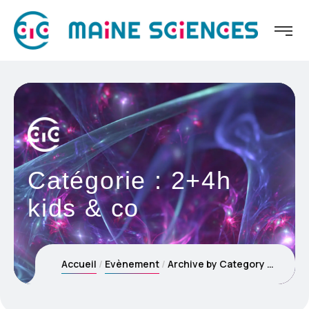
Catégorie :
2+4h
kids & co
Accueil
Evènement
Archive by Category "2+4h kids & co"