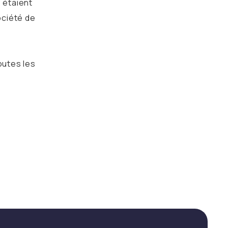
s étaient
ociété de
outes les