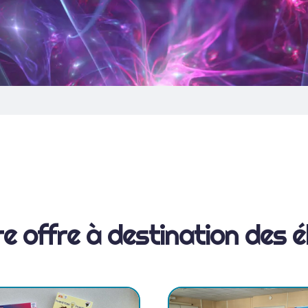
r
e
o
f
f
r
e
à
d
e
s
t
i
n
a
t
i
o
n
d
e
s
é