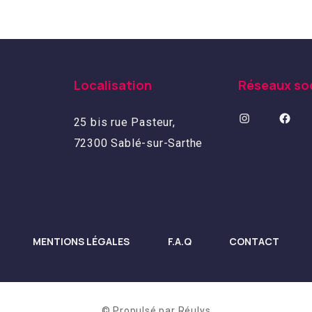
Localisation
Réseaux so
25 bis rue Pasteur,
72300 Sablé-sur-Sarthe
MENTIONS LÉGALES
F.A.Q
CONTACT
© Propulsé par
Réulys