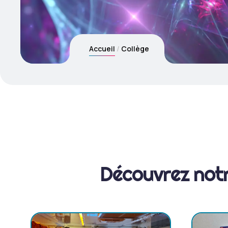
Accueil
Collège
D
é
c
o
u
v
r
e
z
n
o
t