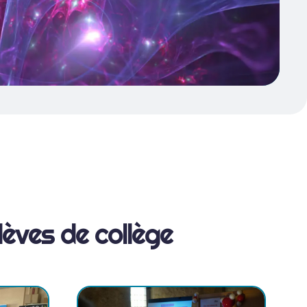
l
è
v
e
s
d
e
c
o
l
l
è
g
e